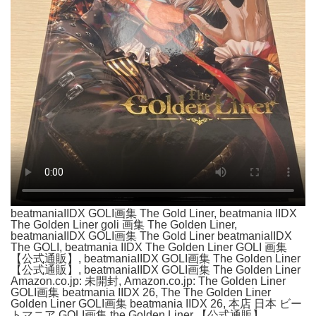
beatmaniaIIDX GOLI画集 The Gold Liner, beatmania IIDX
The Golden Liner goli 画集 The Golden Liner,
beatmaniaIIDX GOLI画集 The Gold Liner beatmaniaIIDX
The GOLI, beatmania IIDX The Golden Liner GOLI 画集
【公式通販】, beatmaniaIIDX GOLI画集 The Golden Liner
【公式通販】, beatmaniaIIDX GOLI画集 The Golden Liner
Amazon.co.jp: 未開封, Amazon.co.jp: The Golden Liner
GOLI画集 beatmania IIDX 26, The The Golden Liner
Golden Liner GOLI画集 beatmania IIDX 26, 本店 日本 ビー
トマニア GOLI画集 the Golden Liner 【公式通販】,