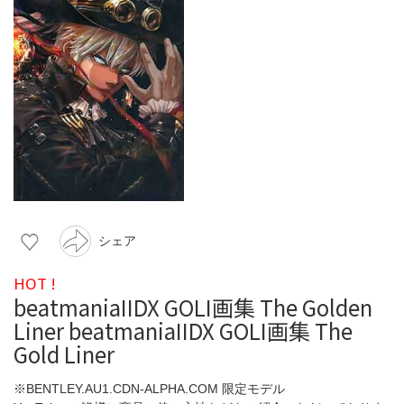
シェア
HOT !
beatmaniaIIDX GOLI画集 The Golden
Liner beatmaniaIIDX GOLI画集 The
Gold Liner
※BENTLEY.AU1.CDN-ALPHA.COM 限定モデル