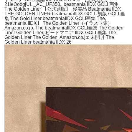
21ieOodgjUL._AC_UF350,, beatmania IIDX GOLI 画集
The Golden Liner 【公式通販】, 極美品 Beatmania IIDX
THE GOLDEN LINER beatmaniaIIDX GOLI, 初版 GOLI 画
集 The Gold Liner beatmaniaIIDX GOLI画集 The,
beatmania IIDX】 The Golden Liner（イラスト集）
Amazon.co.jp, The beatmaniaIIDX GOLI画集 The Golden
Liner Golden Liner, ビートマニア IIDX GOLI 画集 The
Golden Liner The Golden, Amazon.co.jp: 未開封 The
Golden Liner beatmania IIDX 26