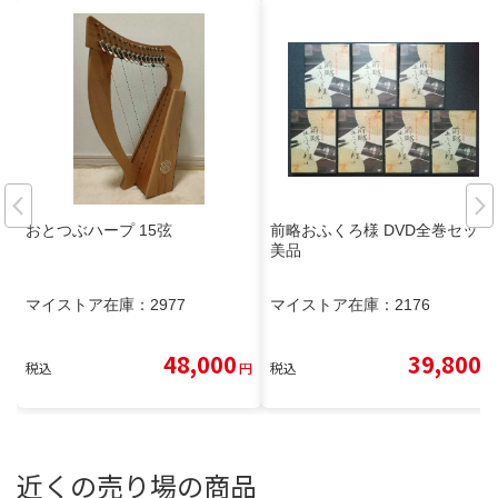
おとつぶハープ 15弦
前略おふくろ様 DVD全巻セット
美品
マイストア在庫：
2977
マイストア在庫：
2176
48,000
39,800
税込
円
税込
円
近くの売り場の商品